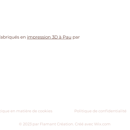
fabriqués en
impression 3D à Pau
par
Haut de page
tique en matière de cookies
Politique de confidentialité
© 2023 par Flamant Création. Créé avec
Wix.com