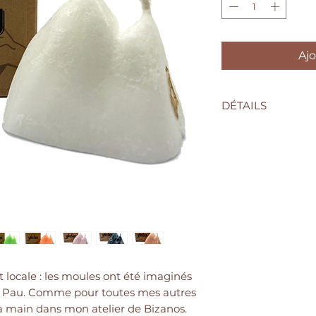
Ajo
DÉTAILS
La bougie Ossau est 
C'est une bougie ne
Sa cire spéciale lui
vous l'allumez, la c
impression de cristal
 locale : les moules ont été imaginés
 Pau. Comme pour toutes mes autres
 la main dans mon atelier de Bizanos.