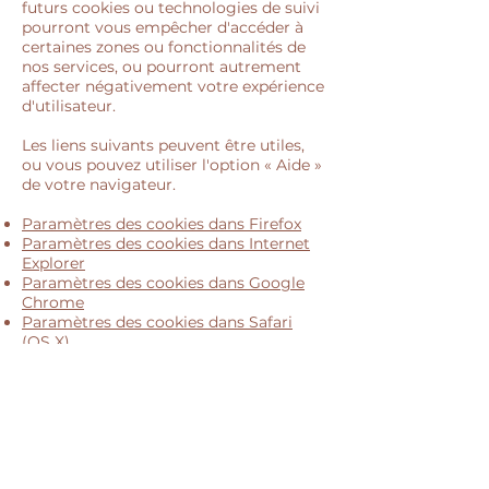
futurs cookies ou technologies de suivi
pourront vous empêcher d'accéder à
certaines zones ou fonctionnalités de
nos services, ou pourront autrement
affecter négativement votre expérience
d'utilisateur.
Les liens suivants peuvent être utiles,
ou vous pouvez utiliser l'option
«
Aide
»
de votre navigateur.
Paramètres des cookies dans Firefox
Paramètres des cookies dans Internet
Explorer
Paramètres des cookies dans Google
Chrome
Paramètres des cookies dans Safari
(OS X)
Paramètres des cookies dans Safari
(iOS)
Paramètres des cookies dans Android
Pour refuser et empêcher que vos
données soient utilisées par Google
Analytics sur tous les sites web,