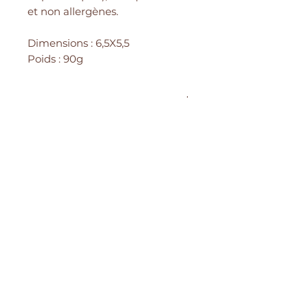
et non allergènes.
Dimensions : 6,5X5,5
Poids : 90g
DETAILS
Parfum floral de frangipanier et
jasmin. Entre printemps et été.
Haut de page
Mentions légales
Politique en matière de cookies
Politique de confidentialité